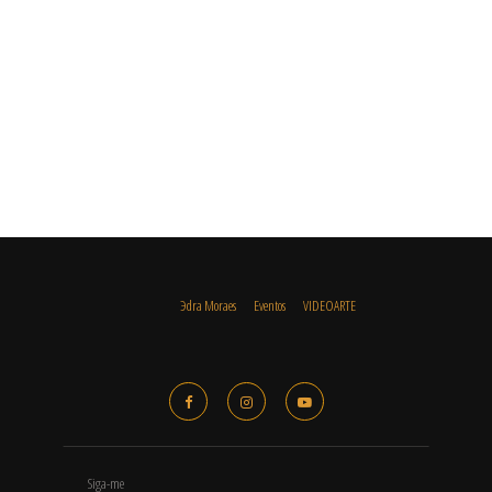
Эdra Moraes
Eventos
VIDEOARTE
Siga-me