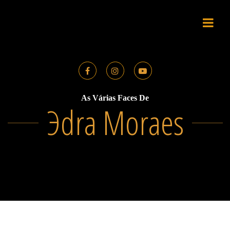
Skip
to
content
As Várias Faces De
Эdra Moraes