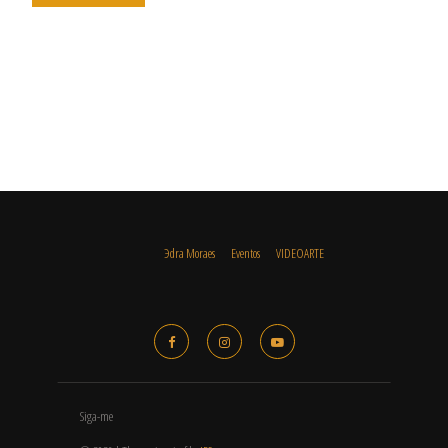
Эdra Moraes
Eventos
VIDEOARTE
Siga-me