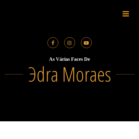
Skip
to
content
As Várias Faces De
Эdra Moraes