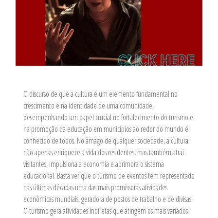
O discurso de que a cultura é um elemento fundamental no
crescimento e na identidade de uma comunidade,
desempenhando um papel crucial no fortalecimento do turismo e
na promoção da educação em municípios ao redor do mundo é
conhecido de todos. No âmago de qualquer sociedade, a cultura
não apenas enriquece a vida dos residentes, mas também atrai
visitantes, impulsiona a economia e aprimora o sistema
educacional. Basta ver que o turismo de eventos tem representado
nas últimas décadas uma das mais promissoras atividades
econômicas mundiais, geradora de postos de trabalho e de divisas.
O turismo gera atividades indiretas que atingem os mais variados