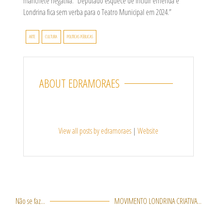
manchete negativa: “Deputado esquece de incluir emenda e
Londrina fica sem verba para o Teatro Municipal em 2024.”
ARTE
CULTURA
POLITICAS PÚBLICAS
ABOUT EDRAMORAES
View all posts by edramoraes
|
Website
N
Não se faz...
MOVIMENTO LONDRINA CRIATIVA...