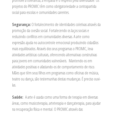
promove a tolerância, a empatia e o respeito pela diversidade. Os
projetos do PROMIC têm como obrigatoriedade a contrapartida
social para escolas e comunidades carentes.
Segurança:
O fortalecimento de identidades coletivas através da
promoção da coesão social. Fortalecendo os laços sociais e
reduzindo conflitos em comunidades diversas. A arte como
expressão ajuda no autocontrole emocional produzindo cidadãos
mais equilibrados. Através dos seus programas o PROMIC, leva
atividades artísticas culturais, oferecendo alternativas construtivas
para jovens em comunidades vulneráveis. Mantendo-os em
atividades positivas e afastando-os de comportamento de risco.
Mães que têm seus filhos em programas como oficinas de música,
teatro ou dança, são testemunhas destas mudanças. É preciso ouvi-
las.
Saúde:
A arte é usada como uma forma de terapia em diversas
áreas, como musicoterapia, arteterapia e dançaterapia, para ajudar
na recuperação física e mental. O PROMIC através das